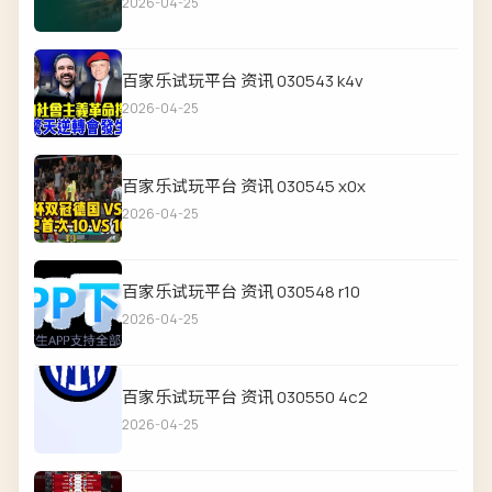
2026-04-25
百家乐试玩平台 资讯 030543 k4v
2026-04-25
百家乐试玩平台 资讯 030545 x0x
2026-04-25
百家乐试玩平台 资讯 030548 r10
2026-04-25
百家乐试玩平台 资讯 030550 4c2
2026-04-25