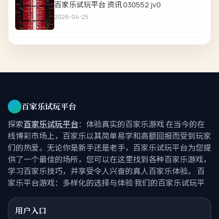
百家乐试玩平台 资讯 030552 jv0
2026-04-25
百家乐试玩平台
探索
百家乐试玩平台
：体验真实的百家乐游戏 在当今的在
线博彩市场上，百家乐以其简单易学和高额回报而受到玩家
们的热爱。无论你是新手还是老手，百家乐试玩平台为您提
供了一个最佳的场所，您可以在这里找到各种百家乐游戏，
学习百家乐技巧，并享受令人兴奋的真人百家乐体验。 百
家乐平台游戏：多样化的选择与体验 我们的百家乐试玩平
用户入口