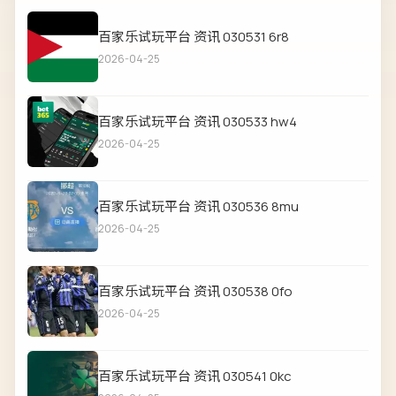
百家乐试玩平台 资讯 030531 6r8
2026-04-25
百家乐试玩平台 资讯 030533 hw4
2026-04-25
百家乐试玩平台 资讯 030536 8mu
2026-04-25
百家乐试玩平台 资讯 030538 0fo
2026-04-25
百家乐试玩平台 资讯 030541 0kc