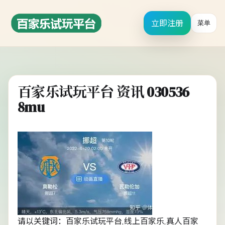
立即注册
菜单
百家乐试玩平台 资讯 030536
8mu
请以关键词：百家乐试玩平台,线上百家乐,真人百家