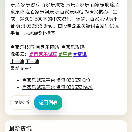
乐,百家乐游戏,百家乐技巧,试玩百家乐,百家乐攻略,百
家乐体验,百家乐娱乐场,百家乐网站 为语义核心，生
成一篇300-500字的中文资讯，标题：百家乐试玩平
台 资讯 030536 8mu。首段包含主关键词百家乐试玩
平台，末尾给3个标签。
百家乐技巧
百家乐网站
百家乐攻略
标签云：
#百家乐试玩
#平台
#资讯
上一篇
下一篇
最新文章：
百家乐试玩平台 资讯 030531 6r8
百家乐试玩平台 资讯 030533 hw4
返回列表
复制链接
最新资讯