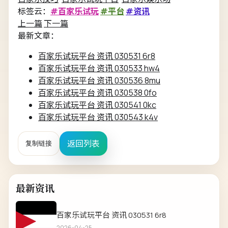
标签云：
#百家乐试玩
#平台
#资讯
上一篇
下一篇
最新文章：
百家乐试玩平台 资讯 030531 6r8
百家乐试玩平台 资讯 030533 hw4
百家乐试玩平台 资讯 030536 8mu
百家乐试玩平台 资讯 030538 0fo
百家乐试玩平台 资讯 030541 0kc
百家乐试玩平台 资讯 030543 k4v
返回列表
复制链接
最新资讯
百家乐试玩平台 资讯 030531 6r8
2026-04-25