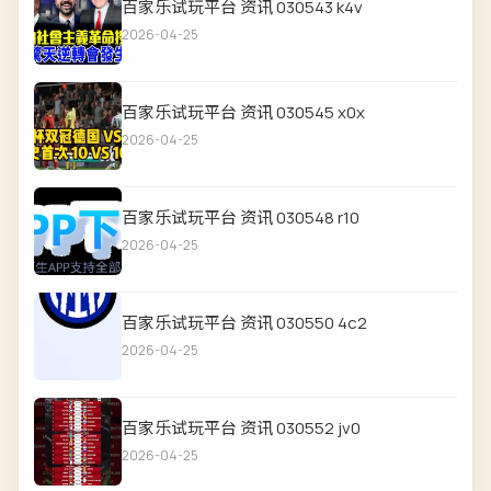
百家乐试玩平台 资讯 030543 k4v
2026-04-25
百家乐试玩平台 资讯 030545 x0x
2026-04-25
百家乐试玩平台 资讯 030548 r10
2026-04-25
百家乐试玩平台 资讯 030550 4c2
2026-04-25
百家乐试玩平台 资讯 030552 jv0
2026-04-25