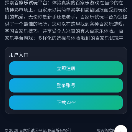
探索
百家乐试玩平台
：体验真实的百家乐游戏 在当今的在
线博彩市场上，百家乐以其简单易学和高额回报而受到玩家
们的热爱。无论你是新手还是老手，百家乐试玩平台为您提
供了一个最佳的场所，您可以在这里找到各种百家乐游戏，
学习百家乐技巧，并享受令人兴奋的真人百家乐体验。 百
家乐平台游戏：多样化的选择与体验 我们的百家乐试玩平
用户入口
立即注册
登录账号
下载 APP
© 2026
百家乐试玩平台
. 保留所有权利.
服务条款
网站地图
↑