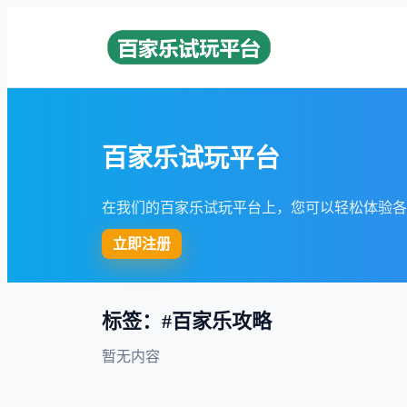
百家乐试玩平台
在我们的百家乐试玩平台上，您可以轻松体验各
立即注册
标签：#百家乐攻略
暂无内容