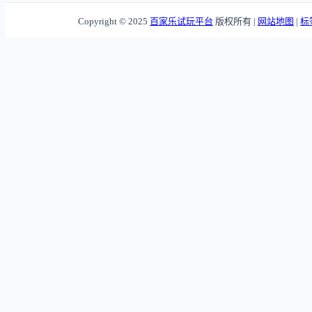
Copyright © 2025
百家乐试玩平台
版权所有
|
网站地图
|
标