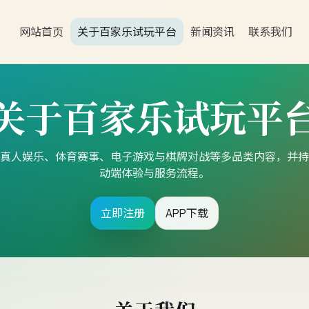
网站首页
关于百家乐试玩平台
新闻资讯
联系我们
关于百家乐试玩平
真人娱乐、体育赛事、电子游戏与棋牌对战等多品类内容，并持
动端体验与服务流程。
立即注册
APP下载