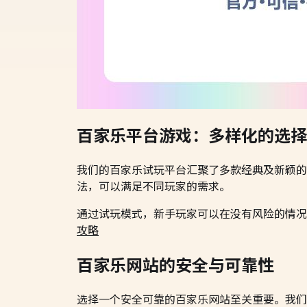
百家乐平台游戏：多样化的选择
我们的百家乐试玩平台汇聚了多款经典及新颖的
法，可以满足不同玩家的需求。
通过试玩模式，新手玩家可以在没有风险的情况
攻略
百家乐网站的安全与可靠性
选择一个安全可靠的百家乐网站至关重要。我们