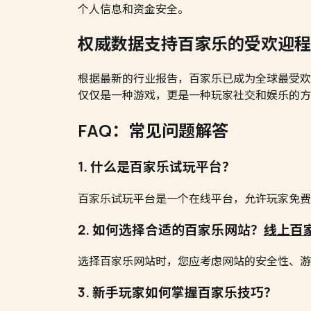
个人信息和资金安全。
权威数据支持百家乐的受欢迎程
根据最新的行业报告，百家乐已成为全球最受欢
仅仅是一种游戏，更是一种玩家社交和娱乐的方
FAQ：常见问题解答
1. 什么是百家乐试玩平台？
百家乐试玩平台是一个在线平台，允许玩家免费
2. 如何选择合适的百家乐网站？
线上百
选择百家乐网站时，您应考虑网站的安全性、游
3. 新手玩家如何掌握百家乐技巧？