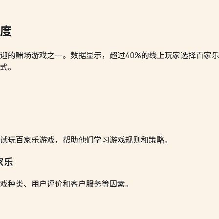
度
迎的赌场游戏之一。数据显示，超过40%的线上玩家选择百家
式。
试玩百家乐游戏，帮助他们学习游戏规则和策略。
家乐
戏种类、用户评价和客户服务等因素。