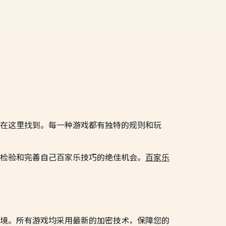
在这里找到。每一种游戏都有独特的规则和玩
检验和完善自己百家乐技巧的绝佳机会。
百家乐
境。所有游戏均采用最新的加密技术，保障您的