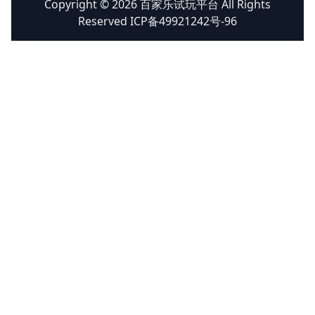
Copyright © 2026 百家乐试玩平台 All Rights
Reserved ICP备49921242号-96