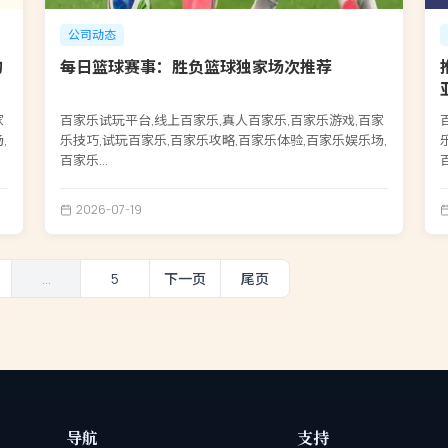
公司动态
的
每日篮球赛事：胜负篮球独家场次推荐
家
百家乐试玩平台,线上百家乐,真人百家乐,百家乐游戏,百家
,
乐技巧,试玩百家乐,百家乐攻略,百家乐体验,百家乐娱乐场,
百家乐...
百
2026-07-19
...
5
下一页
尾页
导航
支持