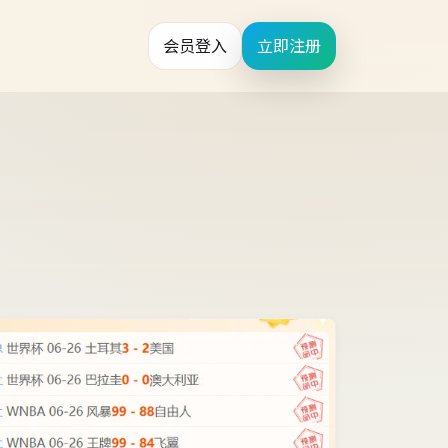
会员登入
立即注册