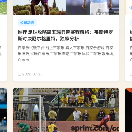
公司动态
，
推荐 足球攻略周五瑞典超赛程解析：韦斯特罗
斯对决厄尔格里特，独家分析
家
百家乐试玩平台,线上百家乐,真人百家乐,百家乐游戏,百家
,
乐技巧,试玩百家乐,百家乐攻略,百家乐体验,百家乐娱乐场,
百家乐...
百
2026-07-25