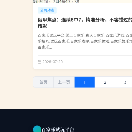
公司动态
俄甲焦点：连续6中7，精准分析，不容错过
精彩
百家乐试玩平台,线上百家乐,真人百家乐,百家乐游戏,百
乐技巧,试玩百家乐,百家乐攻略,百家乐体验,百家乐娱乐场
百家乐...
2026-07-20
首页
上一页
1
2
3
百家乐试玩平台