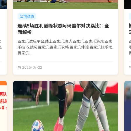
公司动态
连续5场胜利巅峰状态阿玛盖尔对决桑比：全
面解析
家
百家乐试玩平台,线上百家乐,真人百家乐,百家乐游戏,百家
,
乐技巧,试玩百家乐,百家乐攻略,百家乐体验,百家乐娱乐场,
百家乐...
百
2026-07-22