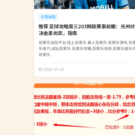
公司动态
推荐 足球攻略周三203韩联赛事前瞻：光州对
决金泉尚武，指南
百家乐试玩平台,线上百家乐,真人百家乐,百家乐游戏,百
乐技巧,试玩百家乐,百家乐攻略,百家乐体验,百家乐娱乐场
百家乐...
2026-07-23